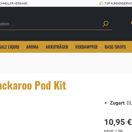
CHNELLER VERSAND
TOP KUNDENSERVI
SALZ LIQUID
AROMA
AKKUTRÄGER
VERDAMPFER
BASE/SHOTS
ackaroo Pod Kit
Zugart:
DL
10,95 €
Inhalt:
1 Stk.