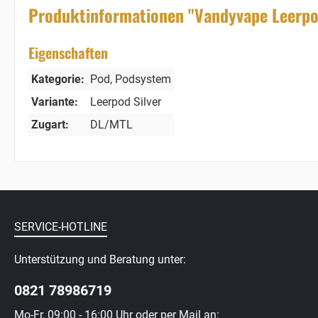
Produktinformationen "Vandyvape Leerpod
Eigenschaften
Kategorie:
Pod
, Podsystem
Variante:
Leerpod Silver
Zugart:
DL/MTL
SERVICE-HOTLINE
Unterstützung und Beratung unter:
0821 78986719
Mo-Fr, 09:00 - 16:00 Uhr oder per Mail an: