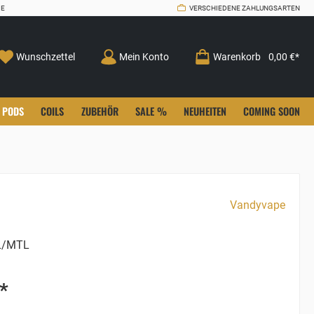
CE
VERSCHIEDENE ZAHLUNGSARTEN
Wunschzettel
Mein Konto
Warenkorb
0,00 €*
PODS
COILS
ZUBEHÖR
SALE %
NEUHEITEN
COMING SOON
Vandyvape
/MTL
*