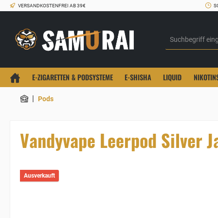
VERSANDKOSTENFREI AB 39€
S
E-ZIGARETTEN & PODSYSTEME
E-SHISHA
LIQUID
NIKOTIN
|
Pods
Vandyvape Leerpod Silver J
Ausverkauft