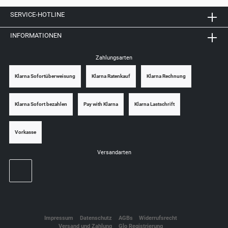
SERVICE-HOTLINE
INFORMATIONEN
Zahlungsarten
Klarna Sofortüberweisung
Klarna Ratenkauf
Klarna Rechnung
Klarna Sofort bezahlen
Pay with Klarna
Klarna Lastschrift
Vorkasse
Versandarten
Impressum
Datenschutz
AGBs
Widerrufsrecht
Versand und Zahlung
Glo Registrierung