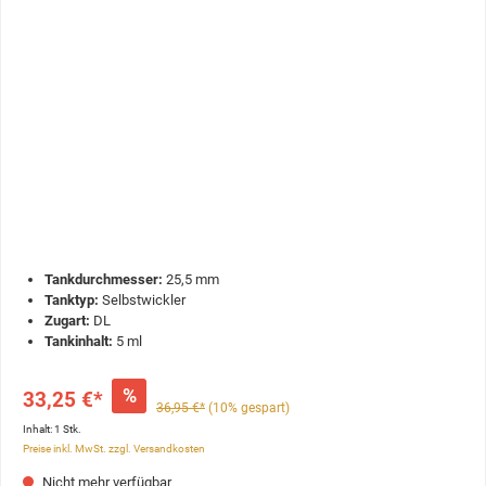
Tankdurchmesser:
25,5 mm
Tanktyp:
Selbstwickler
Zugart:
DL
Tankinhalt:
5 ml
%
33,25 €*
36,95 €*
(10% gespart)
Inhalt:
1 Stk.
Preise inkl. MwSt. zzgl. Versandkosten
Nicht mehr verfügbar