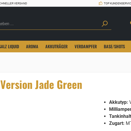
CHNELLER VERSAND
TOP KUNDENSERVI
SALZ LIQUID
AROMA
AKKUTRÄGER
VERDAMPFER
BASE/SHOTS
Version Jade Green
Akkutyp:
V
Milliampe
Tankinhalt
Zugart:
M