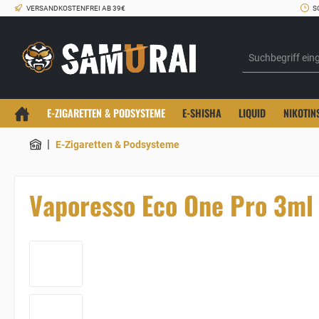
VERSANDKOSTENFREI AB 39€
S
E-ZIGARETTEN & PODSYSTEME
E-SHISHA
LIQUID
NIKOTIN
|
E-Zigaretten & Podsysteme
Vaporesso Eco One Pro 3ml 