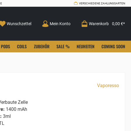
CE
VERSCHIEDENE ZAHLUNGSARTEN
Wunschzettel
Mein Konto
Warenkorb
0,00 €*
PODS
COILS
ZUBEHÖR
SALE %
NEUHEITEN
COMING SOON
Vaporesso
erbaute Zelle
re:
1400 mAh
:
3ml
TL