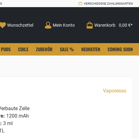
CE
VERSCHIEDENE ZAHLUNGSARTEN
Wunschzettel
Mein Konto
Warenkorb
0,00 €*
PODS
COILS
ZUBEHÖR
SALE %
NEUHEITEN
COMING SOON
Vaporesso
erbaute Zelle
re:
1200 mAh
:
3 ml
TL