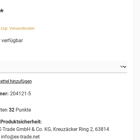
*
. zzgl. Versandkosten
 verfügbar
ettel hinzufügen
mer:
204121-5
lten
32
Punkte
Produktsicherheit:
-Trade GmbH & Co. KG, Kreuzäcker Ring 2, 63814
 info@ex-trade.net