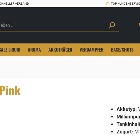
CHNELLER VERSAND
TOP KUNDENSERVI
SALZ LIQUID
AROMA
AKKUTRÄGER
VERDAMPFER
BASE/SHOTS
 Pink
Akkutyp:
V
Milliampe
Tankinhalt
Zugart:
M