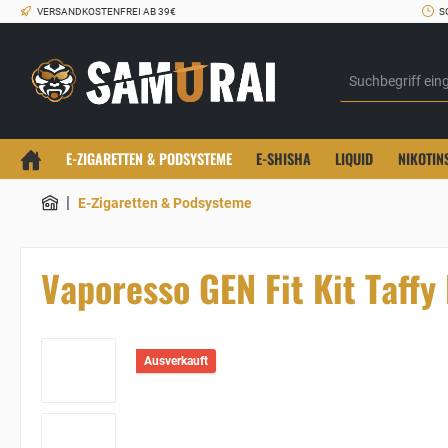
VERSANDKOSTENFREI AB 39€
S
E-ZIGARETTEN & PODSYSTEME
E-SHISHA
LIQUID
NIKOTIN
|
E-Zigaretten & Podsysteme
Vaporesso GEN Fit Kit Taffy
Ausverkauft