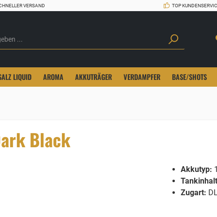
CHNELLER VERSAND
TOP KUNDENSERVI
SALZ LIQUID
AROMA
AKKUTRÄGER
VERDAMPFER
BASE/SHOTS
Dark Black
Akkutyp:
1
Tankinhalt
Zugart:
D