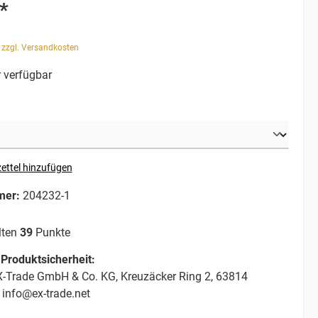
*
. zzgl. Versandkosten
 verfügbar
ettel hinzufügen
mer:
204232-1
lten
39
Punkte
Produktsicherheit:
-Trade GmbH & Co. KG, Kreuzäcker Ring 2, 63814
 info@ex-trade.net