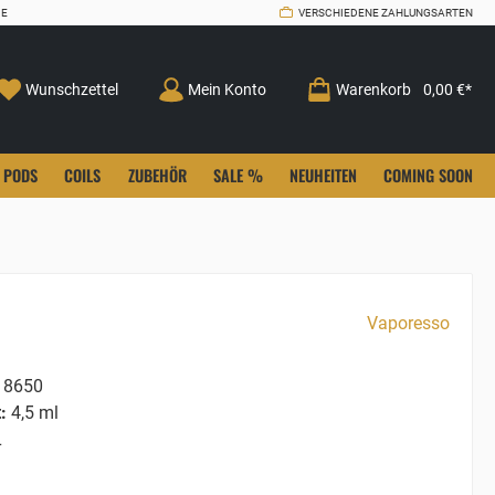
CE
VERSCHIEDENE ZAHLUNGSARTEN
Wunschzettel
Mein Konto
Warenkorb
0,00 €*
PODS
COILS
ZUBEHÖR
SALE %
NEUHEITEN
COMING SOON
Vaporesso
8650
:
4,5 ml
L