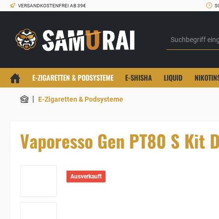
VERSANDKOSTENFREI AB 39€
S
E-ZIGARETTEN & PODSYSTEME
E-SHISHA
LIQUID
NIKOTIN
|
E-Zigaretten & Podsysteme
Vaporesso Gen PT80 S Kit 
Ausverkauft