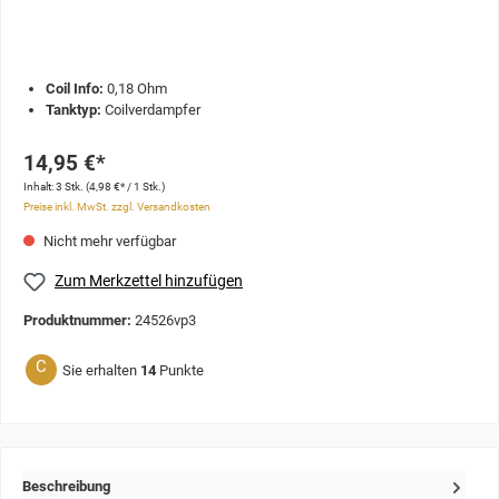
Coil Info:
0,18 Ohm
Tanktyp:
Coilverdampfer
14,95 €*
Inhalt:
3 Stk.
(4,98 €* / 1 Stk.)
Preise inkl. MwSt. zzgl. Versandkosten
Nicht mehr verfügbar
Zum Merkzettel hinzufügen
Produktnummer:
24526vp3
C
Sie erhalten
14
Punkte
Beschreibung