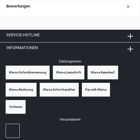
Bewertungen
SERVICE-HOTLINE
INFORMATIONEN
Zahlungsarten
Klarna Sofortüberweisung
Klarna Lastschrift
Klarna Ratenkauf
Klarna Rechnung
Klarna Sofort bezahlen
Pay with Klarna
Vorkasse
Versandarten