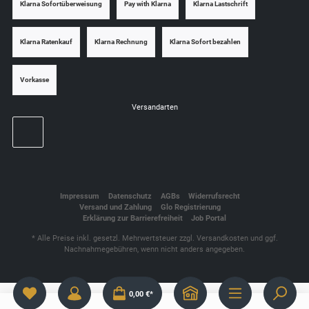
Klarna Sofortüberweisung
Pay with Klarna
Klarna Lastschrift
Klarna Ratenkauf
Klarna Rechnung
Klarna Sofort bezahlen
Vorkasse
Versandarten
Impressum
Datenschutz
AGBs
Widerrufsrecht
Versand und Zahlung
Glo Registrierung
Erklärung zur Barrierefreiheit
Job Portal
* Alle Preise inkl. gesetzl. Mehrwertsteuer zzgl.
Versandkosten
und ggf.
Nachnahmegebühren, wenn nicht anders angegeben.
0,00 €*