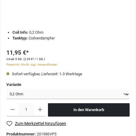
Coil Info:
0,2 Ohm
Tanktyp:
Coilverdampfer
11,95 €*
Inhalt:
5 Stk.
(2,39 €* / 1 Stk.)
Preise inkl. MwSt. zzgl. Versandkosten
Sofort verfügbar, Lieferzeit: 1-3 Werktage
Variante
In den Warenkorb
Zum Merkzettel hinzufügen
Produktnummer:
201986VP5