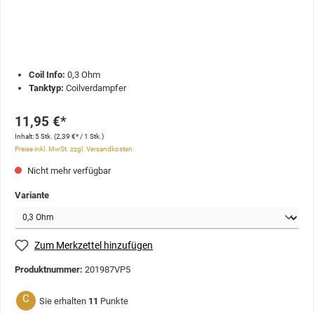
Coil Info:
0,3 Ohm
Tanktyp:
Coilverdampfer
11,95 €*
Inhalt:
5 Stk.
(2,39 €* / 1 Stk.)
Preise inkl. MwSt. zzgl. Versandkosten
Nicht mehr verfügbar
Variante
Zum Merkzettel hinzufügen
Produktnummer:
201987VP5
C
Sie erhalten
11
Punkte