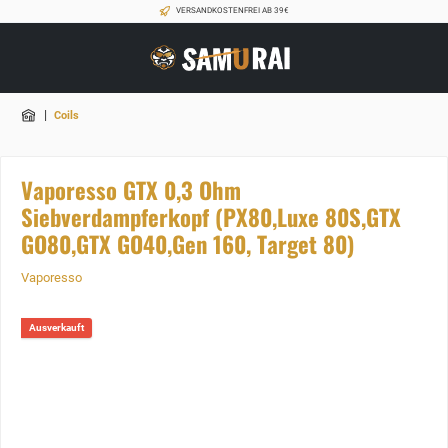
VERSANDKOSTENFREI AB 39€
|
Coils
Vaporesso GTX 0,3 Ohm
Siebverdampferkopf (PX80,Luxe 80S,GTX
GO80,GTX GO40,Gen 160, Target 80)
Vaporesso
Ausverkauft