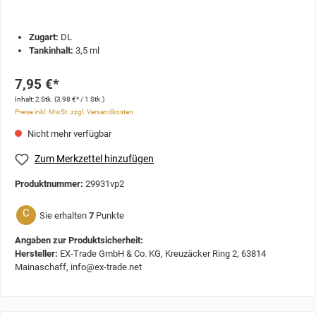
Zugart:
DL
Tankinhalt:
3,5 ml
7,95 €*
Inhalt:
2 Stk.
(3,98 €* / 1 Stk.)
Preise inkl. MwSt. zzgl. Versandkosten
Nicht mehr verfügbar
Zum Merkzettel hinzufügen
Produktnummer:
29931vp2
C
Sie erhalten
7
Punkte
Angaben zur Produktsicherheit:
Hersteller:
EX-Trade GmbH & Co. KG, Kreuzäcker Ring 2, 63814
Mainaschaff, info@ex-trade.net