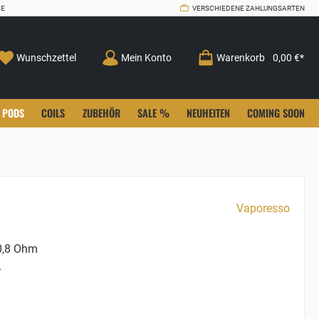
CE
VERSCHIEDENE ZAHLUNGSARTEN
Wunschzettel
Mein Konto
Warenkorb
0,00 €*
PODS
COILS
ZUBEHÖR
SALE %
NEUHEITEN
COMING SOON
Vaporesso
,8 Ohm
L