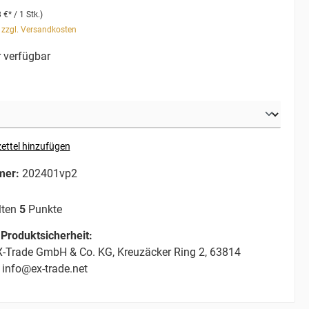
 €* / 1 Stk.)
. zzgl. Versandkosten
 verfügbar
ettel hinzufügen
mer:
202401vp2
lten
5
Punkte
Produktsicherheit:
-Trade GmbH & Co. KG, Kreuzäcker Ring 2, 63814
 info@ex-trade.net