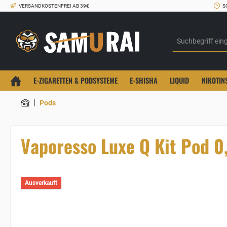
VERSANDKOSTENFREI AB 39€
S
E-ZIGARETTEN & PODSYSTEME
E-SHISHA
LIQUID
NIKOTIN
|
Pods
Vaporesso Luxe Q Kit Pod 
Ausverkauft