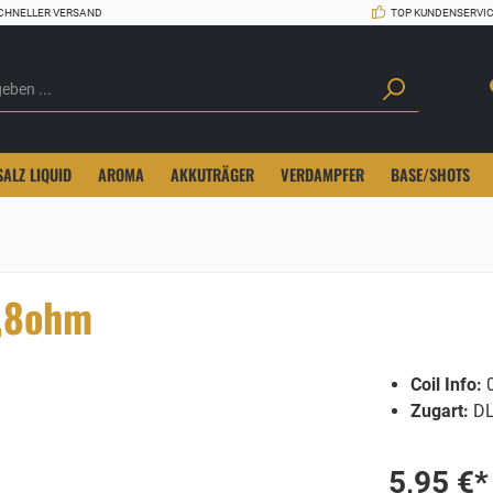
CHNELLER VERSAND
TOP KUNDENSERVI
SALZ LIQUID
AROMA
AKKUTRÄGER
VERDAMPFER
BASE/SHOTS
0,8ohm
Coil Info:
0
Zugart:
D
5,95 €*