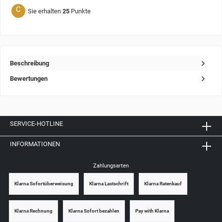
C
Sie erhalten
25
Punkte
Beschreibung
Bewertungen
SERVICE-HOTLINE
INFORMATIONEN
Zahlungsarten
Klarna Sofortüberweisung
Klarna Lastschrift
Klarna Ratenkauf
Klarna Rechnung
Klarna Sofort bezahlen
Pay with Klarna