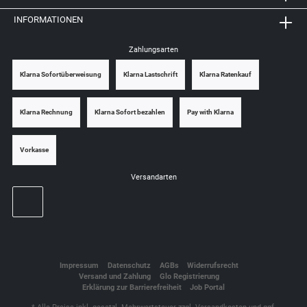
INFORMATIONEN
Zahlungsarten
Klarna Sofortüberweisung
Klarna Lastschrift
Klarna Ratenkauf
Klarna Rechnung
Klarna Sofort bezahlen
Pay with Klarna
Vorkasse
Versandarten
Impressum
Datenschutz
AGBs
Widerrufsrecht
Versand und Zahlung
Glo Registrierung
Erklärung zur Barrierefreiheit
Job Portal