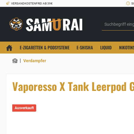
VERSANDKOSTENFREI AB 39€
S
E-ZIGARETTEN & PODSYSTEME
E-SHISHA
LIQUID
NIKOTIN
|
Verdampfer
Vaporesso X Tank Leerpod 
Ausverkauft