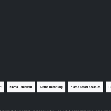
ft
Klarna Ratenkauf
Klarna Rechnung
Klarna Sofort bezahlen
P