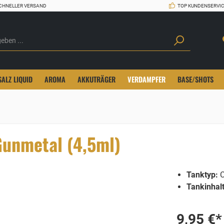
CHNELLER VERSAND
TOP KUNDENSERVI
SALZ LIQUID
AROMA
AKKUTRÄGER
VERDAMPFER
BASE/SHOTS
Gunmetal (4,5ml)
Tanktyp:
C
Tankinhalt
9,95 €*