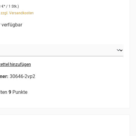
 €* / 1 Stk.)
. zzgl. Versandkosten
 verfügbar
ettel hinzufügen
mer:
30646-2vp2
lten
9
Punkte