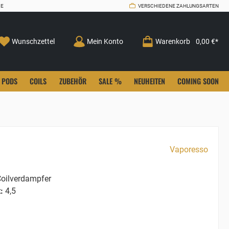
CE
VERSCHIEDENE ZAHLUNGSARTEN
Wunschzettel
Mein Konto
Warenkorb
0,00 €*
PODS
COILS
ZUBEHÖR
SALE %
NEUHEITEN
COMING SOON
Vaporesso
oilverdampfer
:
4,5