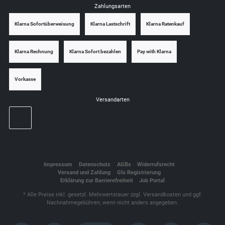
Zahlungsarten
Klarna Sofortüberweisung
Klarna Lastschrift
Klarna Ratenkauf
Klarna Rechnung
Klarna Sofort bezahlen
Pay with Klarna
Vorkasse
Versandarten
Impressum
Datenschutz
AGBs
Widerrufsrecht
Versand und Zahlung
Glo Registrierung
Erklärung zur Barrierefreiheit
Job Portal
* Alle Preise inkl. gesetzl. Mehrwertsteuer zzgl.
Versandkosten
und ggf.
Nachnahmegebühren, wenn nicht anders angegeben.