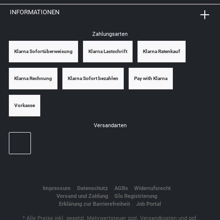
INFORMATIONEN
Zahlungsarten
Klarna Sofortüberweisung
Klarna Lastschrift
Klarna Ratenkauf
Klarna Rechnung
Klarna Sofort bezahlen
Pay with Klarna
Vorkasse
Versandarten
Impressum
Datenschutz
AGBs
Widerrufsrecht
Versand und Zahlung
Glo Registrierung
Erklärung zur Barrierefreiheit
Job Portal
* Alle Preise inkl. gesetzl. Mehrwertsteuer zzgl.
Versandkosten
und ggf.