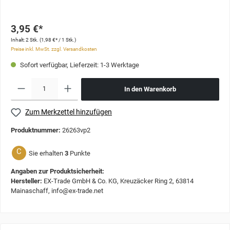
3,95 €*
Inhalt:
2 Stk.
(1,98 €* / 1 Stk.)
Preise inkl. MwSt. zzgl. Versandkosten
Sofort verfügbar, Lieferzeit: 1-3 Werktage
In den Warenkorb
Zum Merkzettel hinzufügen
Produktnummer:
26263vp2
C
Sie erhalten
3
Punkte
Angaben zur Produktsicherheit:
Hersteller:
EX-Trade GmbH & Co. KG, Kreuzäcker Ring 2, 63814
Mainaschaff, info@ex-trade.net