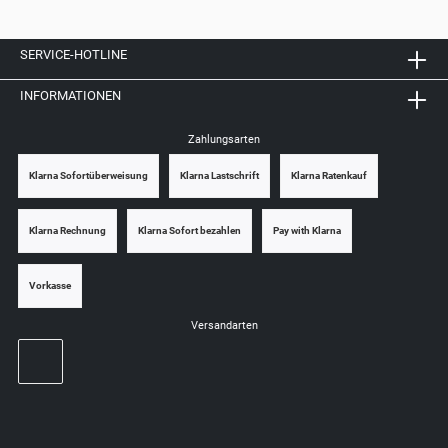
SERVICE-HOTLINE
INFORMATIONEN
Zahlungsarten
Klarna Sofortüberweisung
Klarna Lastschrift
Klarna Ratenkauf
Klarna Rechnung
Klarna Sofort bezahlen
Pay with Klarna
Vorkasse
Versandarten