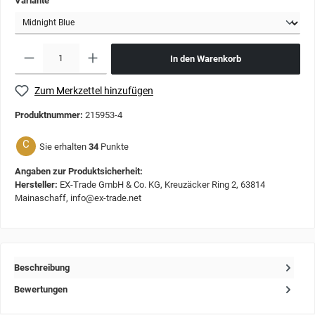
Variante
In den Warenkorb
Zum Merkzettel hinzufügen
Produktnummer:
215953-4
C
Sie erhalten
34
Punkte
Angaben zur Produktsicherheit:
Hersteller:
EX-Trade GmbH & Co. KG, Kreuzäcker Ring 2, 63814
Mainaschaff, info@ex-trade.net
Beschreibung
Bewertungen