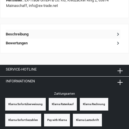
Hersteller:
EX-Trade GmbH & Co. KG, Kreuzäcker Ring 2, 63814
Mainaschaff, info@ex-trade.net
Beschreibung
Bewertungen
SERVICE-HOTLINE
INFORMATIONEN
Zahlungsarten
Klarna Sofortüberweisung
Klarna Ratenkauf
Klarna Rechnung
Klarna Sofort bezahlen
Pay with Klarna
Klarna Lastschrift