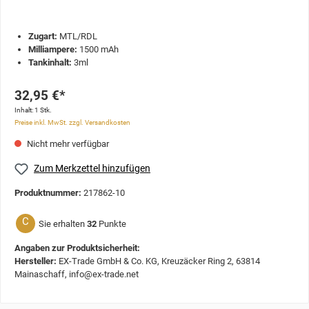
Zugart:
MTL/RDL
Milliampere:
1500 mAh
Tankinhalt:
3ml
32,95 €*
Inhalt:
1 Stk.
Preise inkl. MwSt. zzgl. Versandkosten
Nicht mehr verfügbar
Zum Merkzettel hinzufügen
Produktnummer:
217862-10
C
Sie erhalten
32
Punkte
Angaben zur Produktsicherheit:
Hersteller:
EX-Trade GmbH & Co. KG, Kreuzäcker Ring 2, 63814
Mainaschaff, info@ex-trade.net