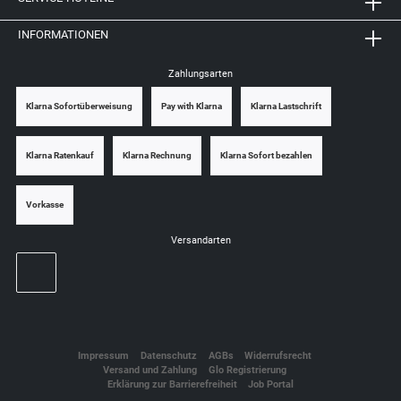
INFORMATIONEN
Zahlungsarten
Klarna Sofortüberweisung
Pay with Klarna
Klarna Lastschrift
Klarna Ratenkauf
Klarna Rechnung
Klarna Sofort bezahlen
Vorkasse
Versandarten
Impressum
Datenschutz
AGBs
Widerrufsrecht
Versand und Zahlung
Glo Registrierung
Erklärung zur Barrierefreiheit
Job Portal