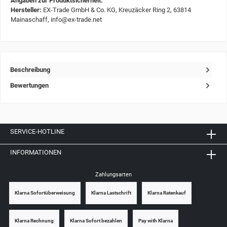
Angaben zur Produktsicherheit:
Hersteller:
EX-Trade GmbH & Co. KG, Kreuzäcker Ring 2, 63814
Mainaschaff, info@ex-trade.net
Beschreibung
Bewertungen
SERVICE-HOTLINE
INFORMATIONEN
Zahlungsarten
Klarna Sofortüberweisung
Klarna Lastschrift
Klarna Ratenkauf
Klarna Rechnung
Klarna Sofort bezahlen
Pay with Klarna