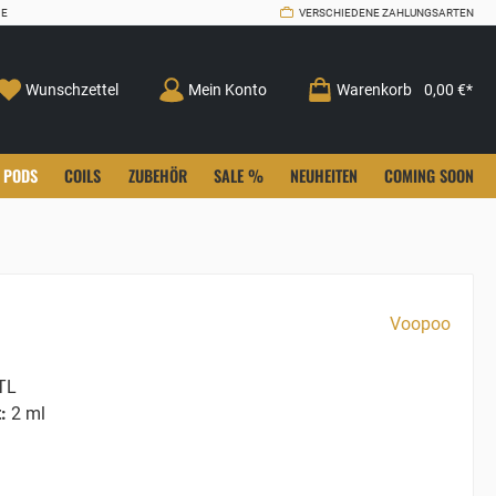
CE
VERSCHIEDENE ZAHLUNGSARTEN
Wunschzettel
Mein Konto
Warenkorb
0,00 €*
PODS
COILS
ZUBEHÖR
SALE %
NEUHEITEN
COMING SOON
Voopoo
TL
:
2 ml