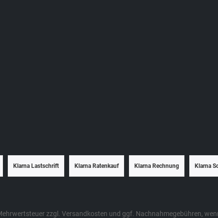
Klarna Lastschrift
Klarna Ratenkauf
Klarna Rechnung
Klarna S
. Mehrwertsteuer zzgl.
Versandkosten
und ggf. Nachnahmegebühren, wenn