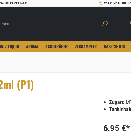
CHNELLER VERSAND
TOP KUNDENSERVI
SALZ LIQUID
AROMA
AKKUTRÄGER
VERDAMPFER
BASE/SHOTS
2ml (P1)
Zugart:
M
Tankinhalt
6,95 €*