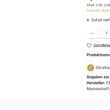
Inhalt:
2 Stk.
(3,48
Preise inkl. MwSt
Sofort verf
Zum Merkz
Produktnum
C
Sie erha
Angaben zur 
Hersteller:
EX
Mainaschaff,