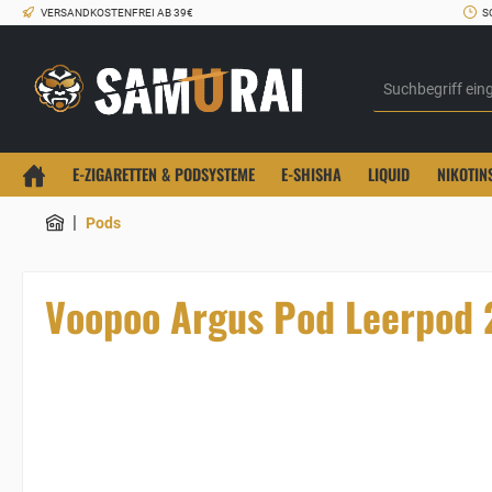
VERSANDKOSTENFREI AB 39€
S
E-ZIGARETTEN & PODSYSTEME
E-SHISHA
LIQUID
NIKOTIN
|
Pods
Voopoo Argus Pod Leerpod 