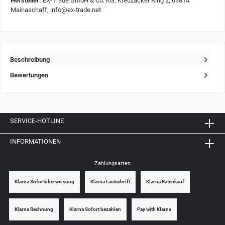
Hersteller:
EX-Trade GmbH & Co. KG, Kreuzäcker Ring 2, 63814
Mainaschaff, info@ex-trade.net
Beschreibung
Bewertungen
SERVICE-HOTLINE
INFORMATIONEN
Zahlungsarten
Klarna Sofortüberweisung
Klarna Lastschrift
Klarna Ratenkauf
Klarna Rechnung
Klarna Sofort bezahlen
Pay with Klarna