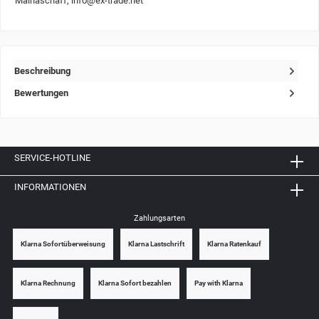
Mainaschaff, info@ex-trade.net
Beschreibung
Bewertungen
SERVICE-HOTLINE
INFORMATIONEN
Zahlungsarten
Klarna Sofortüberweisung
Klarna Lastschrift
Klarna Ratenkauf
Klarna Rechnung
Klarna Sofort bezahlen
Pay with Klarna