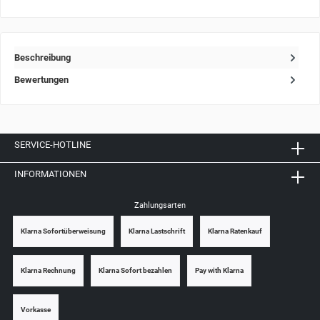
Beschreibung
Bewertungen
SERVICE-HOTLINE
INFORMATIONEN
Zahlungsarten
Klarna Sofortüberweisung
Klarna Lastschrift
Klarna Ratenkauf
Klarna Rechnung
Klarna Sofort bezahlen
Pay with Klarna
Vorkasse