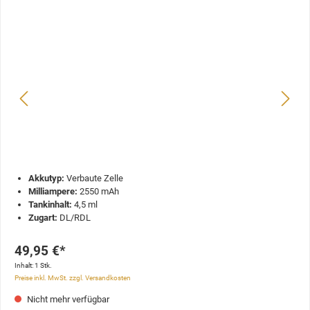
Akkutyp:
Verbaute Zelle
Milliampere:
2550 mAh
Tankinhalt:
4,5 ml
Zugart:
DL/RDL
49,95 €*
Inhalt:
1 Stk.
Preise inkl. MwSt. zzgl. Versandkosten
Nicht mehr verfügbar