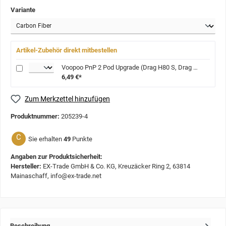
Variante
Artikel-Zubehör direkt mitbestellen
Voopoo PnP 2 Pod Upgrade (Drag H80 S, Drag E60, PnP-TW, Drag H40)
6,49 €*
Zum Merkzettel hinzufügen
Produktnummer:
205239-4
C
Sie erhalten
49
Punkte
Angaben zur Produktsicherheit:
Hersteller:
EX-Trade GmbH & Co. KG, Kreuzäcker Ring 2, 63814
Mainaschaff, info@ex-trade.net
Beschreibung