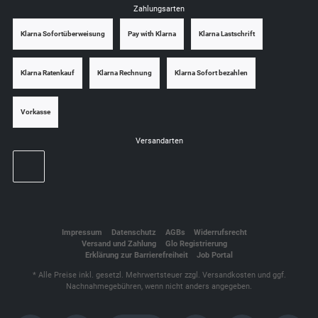
Zahlungsarten
Klarna Sofortüberweisung
Pay with Klarna
Klarna Lastschrift
Klarna Ratenkauf
Klarna Rechnung
Klarna Sofort bezahlen
Vorkasse
Versandarten
Impressum
Datenschutz
AGBs
Widerrufsrecht
Versand und Zahlung
Glo Registrierung
Erklärung zur Barrierefreiheit
Job Portal
* Alle Preise inkl. gesetzl. Mehrwertsteuer zzgl.
Versandkosten
und ggf.
Nachnahmegebühren, wenn nicht anders angegeben.