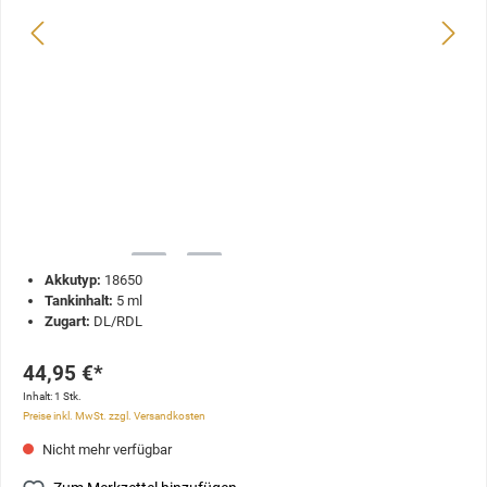
Akkutyp:
18650
Tankinhalt:
5 ml
Zugart:
DL/RDL
44,95 €*
Inhalt:
1 Stk.
Preise inkl. MwSt. zzgl. Versandkosten
Nicht mehr verfügbar