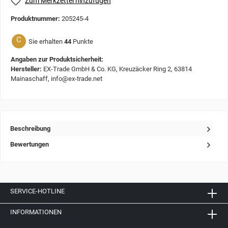
Zum Merkzettel hinzufügen
Produktnummer:
205245-4
C
Sie erhalten
44
Punkte
Angaben zur Produktsicherheit:
Hersteller:
EX-Trade GmbH & Co. KG, Kreuzäcker Ring 2, 63814
Mainaschaff, info@ex-trade.net
Beschreibung
Bewertungen
SERVICE-HOTLINE
INFORMATIONEN