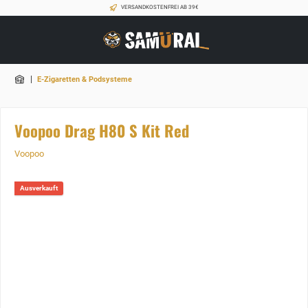
VERSANDKOSTENFREI AB 39€
|
E-Zigaretten & Podsysteme
Voopoo Drag H80 S Kit Red
Voopoo
Ausverkauft