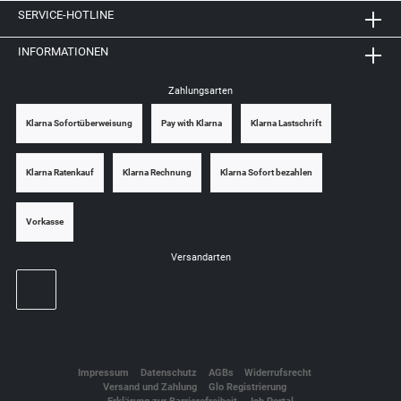
SERVICE-HOTLINE
INFORMATIONEN
Zahlungsarten
Klarna Sofortüberweisung
Pay with Klarna
Klarna Lastschrift
Klarna Ratenkauf
Klarna Rechnung
Klarna Sofort bezahlen
Vorkasse
Versandarten
Impressum
Datenschutz
AGBs
Widerrufsrecht
Versand und Zahlung
Glo Registrierung