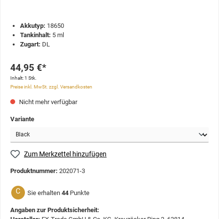
Akkutyp:
18650
Tankinhalt:
5 ml
Zugart:
DL
44,95 €*
Inhalt:
1 Stk.
Preise inkl. MwSt. zzgl. Versandkosten
Nicht mehr verfügbar
Variante
Zum Merkzettel hinzufügen
Produktnummer:
202071-3
C
Sie erhalten
44
Punkte
Angaben zur Produktsicherheit: