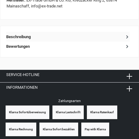
Hersteller:
EX-Trade GmbH & Co. KG, Kreuzäcker Ring 2, 63814
Mainaschaff, info@ex-trade.net
Beschreibung
Bewertungen
SERVICE-HOTLINE
INFORMATIONEN
Zahlungsarten
Klarna Sofortüberweisung
Klarna Lastschrift
Klarna Ratenkauf
Klarna Rechnung
Klarna Sofort bezahlen
Pay with Klarna