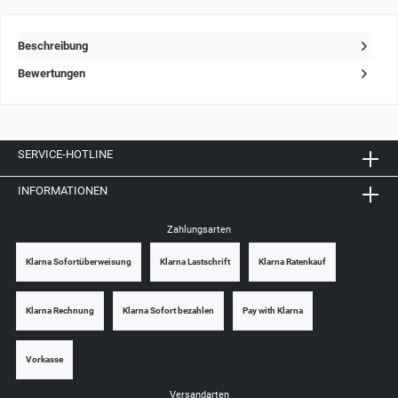
Beschreibung
Bewertungen
SERVICE-HOTLINE
INFORMATIONEN
Zahlungsarten
Klarna Sofortüberweisung
Klarna Lastschrift
Klarna Ratenkauf
Klarna Rechnung
Klarna Sofort bezahlen
Pay with Klarna
Vorkasse
Versandarten