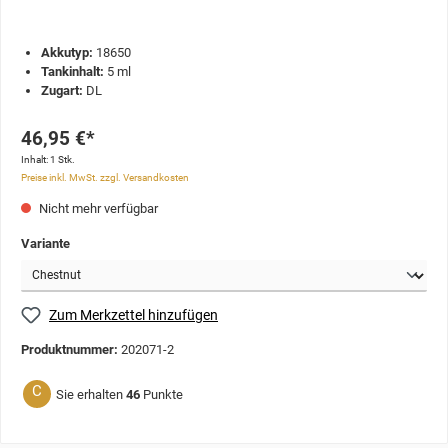
Akkutyp:
18650
Tankinhalt:
5 ml
Zugart:
DL
46,95 €*
Inhalt:
1 Stk.
Preise inkl. MwSt. zzgl. Versandkosten
Nicht mehr verfügbar
Variante
Zum Merkzettel hinzufügen
Produktnummer:
202071-2
C
Sie erhalten
46
Punkte