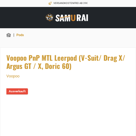
VERSANDKOSTENFREI AB 39€
|
Pods
Voopoo PnP MTL Leerpod (V-Suit/ Drag X/
Argus GT / X, Doric 60)
Voopoo
Ausverkauft