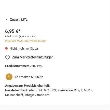
Zugart:
MTL
6,95 €*
Inhalt:
2 Stk.
(3,48 €* / 1 Stk.)
Preise inkl. MwSt. zzgl. Versandkosten
Nicht mehr verfügbar
Zum Merkzettel hinzufügen
Produktnummer:
26071vp2
C
Sie erhalten
6
Punkte
Angaben zur Produktsicherheit:
Hersteller:
EX-Trade GmbH & Co. KG, Kreuzäcker Ring 2, 63814
Mainaschaff, info@ex-trade.net