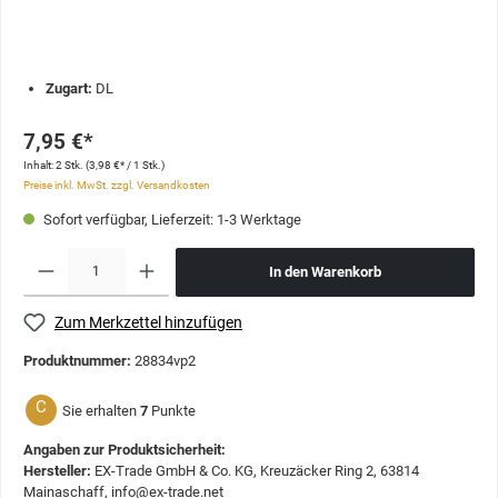
Zugart:
DL
7,95 €*
Inhalt:
2 Stk.
(3,98 €* / 1 Stk.)
Preise inkl. MwSt. zzgl. Versandkosten
Sofort verfügbar, Lieferzeit: 1-3 Werktage
In den Warenkorb
Zum Merkzettel hinzufügen
Produktnummer:
28834vp2
C
Sie erhalten
7
Punkte
Angaben zur Produktsicherheit:
Hersteller:
EX-Trade GmbH & Co. KG, Kreuzäcker Ring 2, 63814
Mainaschaff, info@ex-trade.net