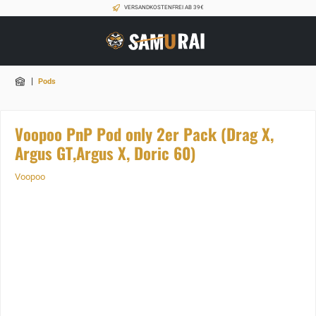
VERSANDKOSTENFREI AB 39€
|
Pods
Voopoo PnP Pod only 2er Pack (Drag X,
Argus GT,Argus X, Doric 60)
Voopoo