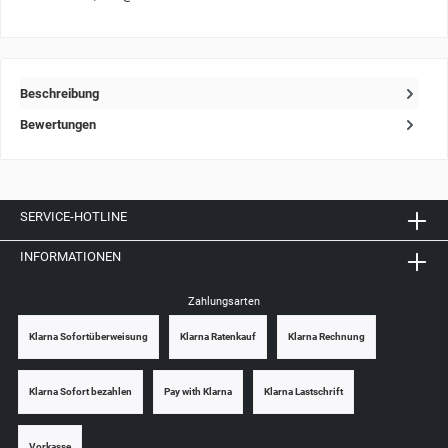
Beschreibung
Bewertungen
SERVICE-HOTLINE
INFORMATIONEN
Zahlungsarten
Klarna Sofortüberweisung
Klarna Ratenkauf
Klarna Rechnung
Klarna Sofort bezahlen
Pay with Klarna
Klarna Lastschrift
Vorkasse