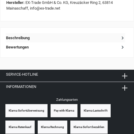
Hersteller:
EX-Trade GmbH & Co. KG, Kreuzäcker Ring 2, 63814
Mainaschaff, info@ex-trade.net
Beschreibung
Bewertungen
SERVICE-HOTLINE
INFORMATIONEN
Zahlungsarten
Klarna Sofortüberweisung
Pay with Klarna
Klarna Lastschrift
Klarna Ratenkauf
Klarna Rechnung
Klarna Sofort bezahlen