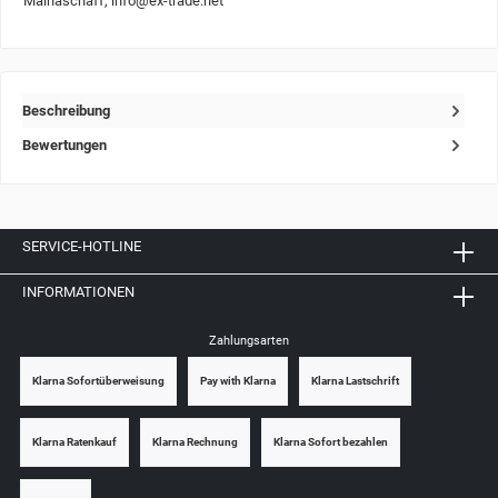
Mainaschaff, info@ex-trade.net
Beschreibung
Bewertungen
SERVICE-HOTLINE
INFORMATIONEN
Zahlungsarten
Klarna Sofortüberweisung
Pay with Klarna
Klarna Lastschrift
Klarna Ratenkauf
Klarna Rechnung
Klarna Sofort bezahlen