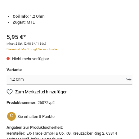
Coil Info:
1,2 Ohm
Zugart:
MTL
5,95 €*
Inhalt:
2 Stk.
(2,98 €* / 1 Stk.)
Preise inkl. MwSt. zzgl. Versandkosten
Nicht mehr verfügbar
Variante
Zum Merkzettel hinzufügen
Produktnummer:
26072vp2
C
Sie erhalten
5
Punkte
Angaben zur Produktsicherheit:
Hersteller:
EX-Trade GmbH & Co. KG, Kreuzäcker Ring 2, 63814