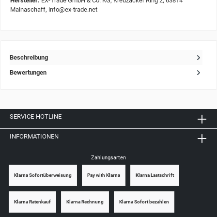
Hersteller:
EX-Trade GmbH & Co. KG, Kreuzäcker Ring 2, 63814
Mainaschaff, info@ex-trade.net
Beschreibung
Bewertungen
SERVICE-HOTLINE
INFORMATIONEN
Zahlungsarten
Klarna Sofortüberweisung
Pay with Klarna
Klarna Lastschrift
Klarna Ratenkauf
Klarna Rechnung
Klarna Sofort bezahlen