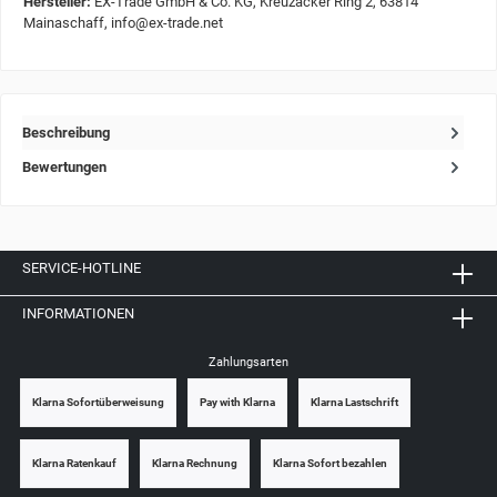
Hersteller:
EX-Trade GmbH & Co. KG, Kreuzäcker Ring 2, 63814
Mainaschaff, info@ex-trade.net
Beschreibung
Bewertungen
SERVICE-HOTLINE
INFORMATIONEN
Zahlungsarten
Klarna Sofortüberweisung
Pay with Klarna
Klarna Lastschrift
Klarna Ratenkauf
Klarna Rechnung
Klarna Sofort bezahlen