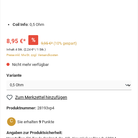
Coil Info:
0,5 Ohm
%
8,95 €*
9,95 €*
(10% gespart)
Inhalt:
4 Stk.
(2,24 €* / 1 Stk.)
Preise inkl. MwSt. zzgl. Versandkosten
Nicht mehr verfügbar
Variante
Zum Merkzettel hinzufügen
Produktnummer:
28193vp4
C
Sie erhalten
9
Punkte
Angaben zur Produktsicherheit: