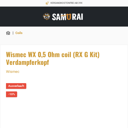
VERSANDKOSTENFREI AB 39€
|
Coils
Wismec WX 0,5 Ohm coil (RX G Kit)
Verdampferkopf
Wismec
Ausverkauft
-10%