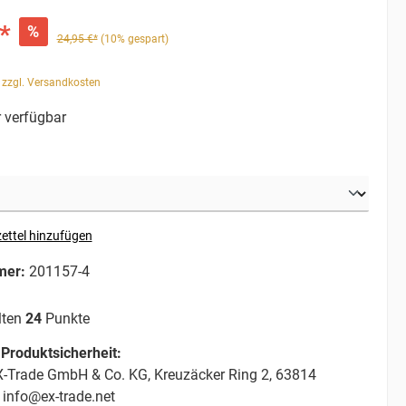
*
%
24,95 €*
(10% gespart)
. zzgl. Versandkosten
 verfügbar
ettel hinzufügen
mer:
201157-4
lten
24
Punkte
Produktsicherheit:
-Trade GmbH & Co. KG, Kreuzäcker Ring 2, 63814
 info@ex-trade.net