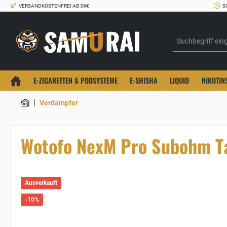
VERSANDKOSTENFREI AB 39€
S
E-ZIGARETTEN & PODSYSTEME
E-SHISHA
LIQUID
NIKOTIN
|
Verdampfer
Wotofo NexM Pro Subohm T
Ausverkauft
-10%