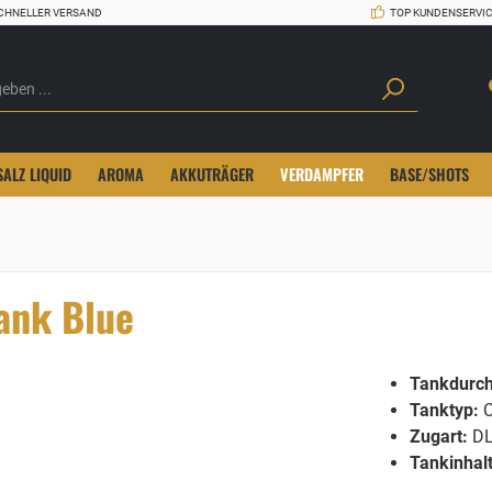
CHNELLER VERSAND
TOP KUNDENSERVI
SALZ LIQUID
AROMA
AKKUTRÄGER
VERDAMPFER
BASE/SHOTS
ank Blue
Tankdurc
Tanktyp:
C
Zugart:
D
Tankinhalt