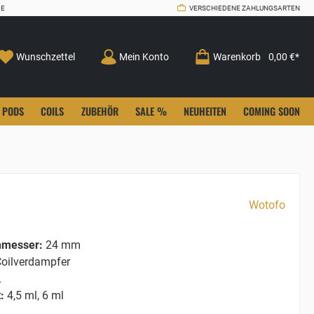
CE
VERSCHIEDENE ZAHLUNGSARTEN
Wunschzettel
Mein Konto
Warenkorb
0,00 €*
PODS
COILS
ZUBEHÖR
SALE %
NEUHEITEN
COMING SOON
Wotofo
hmesser:
24 mm
oilverdampfer
L
:
4,5 ml, 6 ml