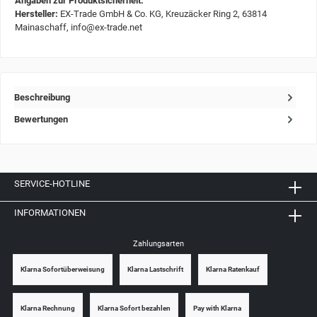
Angaben zur Produktsicherheit:
Hersteller:
EX-Trade GmbH & Co. KG, Kreuzäcker Ring 2, 63814
Mainaschaff, info@ex-trade.net
Beschreibung
Bewertungen
SERVICE-HOTLINE
INFORMATIONEN
Zahlungsarten
Klarna Sofortüberweisung
Klarna Lastschrift
Klarna Ratenkauf
Klarna Rechnung
Klarna Sofort bezahlen
Pay with Klarna