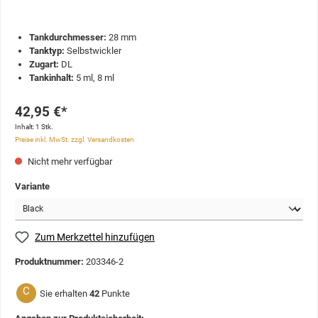
Tankdurchmesser:
28 mm
Tanktyp:
Selbstwickler
Zugart:
DL
Tankinhalt:
5 ml, 8 ml
42,95 €*
Inhalt:
1 Stk.
Preise inkl. MwSt. zzgl. Versandkosten
Nicht mehr verfügbar
Variante
Zum Merkzettel hinzufügen
Produktnummer:
203346-2
C
Sie erhalten
42
Punkte