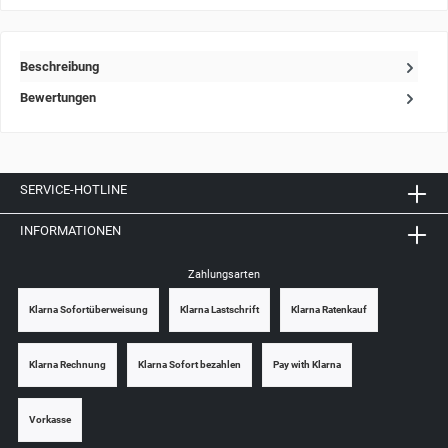
Beschreibung
Bewertungen
SERVICE-HOTLINE
INFORMATIONEN
Zahlungsarten
Klarna Sofortüberweisung
Klarna Lastschrift
Klarna Ratenkauf
Klarna Rechnung
Klarna Sofort bezahlen
Pay with Klarna
Vorkasse