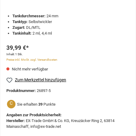
Tankdurchmesser:
24 mm
Tanktyp:
Selbstwickler
Zugart:
DL/MTL
Tankinhalt:
2 ml, 4,4 ml
39,99 €*
Inhalt:
1 Stk.
Preise inkl. MwSt. zzgl. Versandkosten
Nicht mehr verfügbar
Zum Merkzettel hinzufügen
Produktnummer:
26897-5
C
Sie erhalten
39
Punkte
Angaben zur Produktsicherheit:
Hersteller:
EX-Trade GmbH & Co. KG, Kreuzäcker Ring 2, 63814
Mainaschaff, info@ex-trade.net