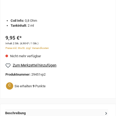
Coil Info:
0,8 Ohm
Tankinhalt:
2 ml
9,95 €*
Inhalt:
2 Stk.
(4,98 €* / 1 Stk.)
Preise inkl. MwSt. zzgl. Versandkosten
Nicht mehr verfügbar
Zum Merkzettel hinzufügen
Produktnummer:
29451vp2
C
Sie erhalten
9
Punkte
Beschreibung