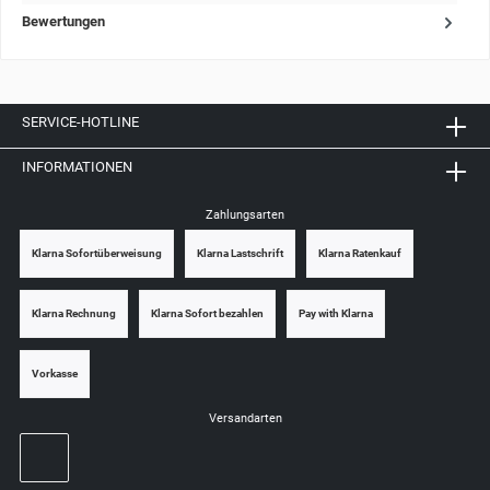
Bewertungen
SERVICE-HOTLINE
INFORMATIONEN
Zahlungsarten
Klarna Sofortüberweisung
Klarna Lastschrift
Klarna Ratenkauf
Klarna Rechnung
Klarna Sofort bezahlen
Pay with Klarna
Vorkasse
Versandarten